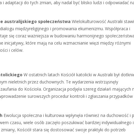
 i adaptacji do tych zmian, aby nadal być blisko ludzi i odpowiadać na
ie australijskiego społeczeństwa
Wielokulturowość Australii staw
a dialogu międzyreligijnego i promowania ekumenizmu. Współpraca i
taje się coraz ważniejsza w budowaniu harmonijnego społeczeństwa
gijne inicjatywy, które mają na celu wzmacnianie więzi między różnymi
ści i celów.
atolickiego
W ostatnich latach Kościół katolicki w Australii był dotkni
ym nieletnich przez duchownych. Te wydarzenia wstrząsnęły
ufania do Kościoła. Organizacja podjęła szereg działań mających n
 wprowadzenie surowszych procedur kontroli i zgłaszania przypadków
ch
Ewolucja społeczna i kulturowa wpłynęła również na duchowość i p
pływem czasu, wiele osób zaczęło poszukiwać bardziej indywidualnego i
 zmiany, Kościół stara się dostosować swoje praktyki do potrzeb