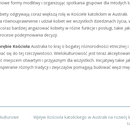
owe formy modlitwy i organizując spotkania grupowe dla młodych lu
iety odgrywają coraz większą rolę w Kościele katolickim w Australii.
 równouprawnienie i udział kobiet we wszystkich dziedzinach życia,
się coraz bardziej angażować kobiety w różne funkcje i posługi, takie jak
 procesie podejmowania decyzji.
brębie Kościoła
Australia to kraj o bogatej różnorodności etnicznej i
wać się do tej rzeczywistości. Wielokulturowość jest teraz akceptowan
yć miejscem otwartym i przyjaznym dla wszystkich. Inicjatywy takie ja
spieranie różnych tradycji i zwyczajów pomagają budować więzi mię
i kulturowe
Wpływ Kościoła katolickiego w Australii na rozwój ku
s