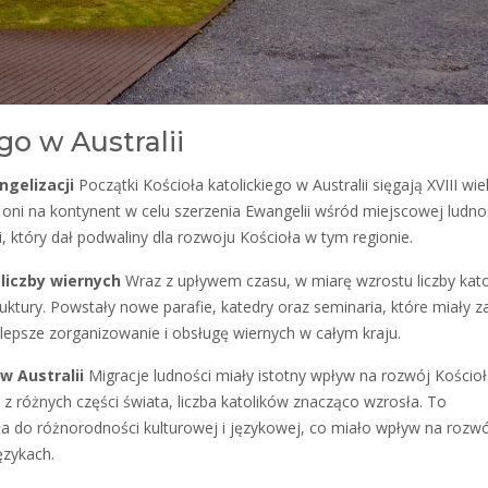
go w Australii
ngelizacji
Początki Kościoła katolickiego w Australii sięgają XVIII wie
li oni na kontynent w celu szerzenia Ewangelii wśród miejscowej ludno
, który dał podwaliny dla rozwoju Kościoła w tym regionie.
liczby wiernych
Wraz z upływem czasu, w miarę wzrostu liczby kat
truktury. Powstały nowe parafie, katedry oraz seminaria, które miały z
lepsze zorganizowanie i obsługę wiernych w całym kraju.
w Australii
Migracje ludności miały istotny wpływ na rozwój Kościo
 z różnych części świata, liczba katolików znacząco wzrosła. To
 do różnorodności kulturowej i językowej, co miało wpływ na rozw
ęzykach.