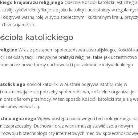
jskiego krajobrazu religijnego
Obecnie Kościół katolicki jest integra
ustralijczyków identyfikuje się jako katolicy i uczestniczy w regularnyc
ł odgrywa ważną rolę w życiu społecznym i kulturalnym kraju, przycz
chrześcijańskich.
ścioła katolickiego
eligijne
Wraz z postępem społeczeństwa australijskiego, Kościół kat
i i sekularyzacji. Tradycyjne praktyki religijne, takie jak uczestnictwo
ione przez nowe formy duchowości i poszukiwanie indywidualnego
katolickiego
Kościół katolicki w Australii odgrywa istotną rolę w
i na zmieniające się potrzeby społeczeństwa, kościelne organizacje i
 oraz ofiarom przemocy. W ten sposób Kościół katolicki staje się 
niesprawiedliwością.
technologicznego
Wpływ postępu naukowego i technologicznego na
st niezaprzeczalny. Duchowni oraz wierni muszą stawić czoła nowym
 rozwoju biotechnologii czy internetowych mediów społecznościowy