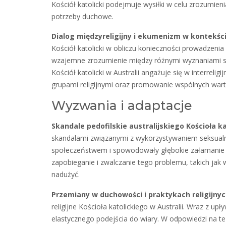
Kościół katolicki podejmuje wysiłki w celu zrozumienia
potrzeby duchowe.
Dialog międzyreligijny i ekumenizm w kontekśc
Kościół katolicki w obliczu konieczności prowadzeni
wzajemne zrozumienie między różnymi wyznaniami s
Kościół katolicki w Australii angażuje się w interreli
grupami religijnymi oraz promowanie wspólnych warto
Wyzwania i adaptacje
Skandale pedofilskie australijskiego Kościoła k
skandalami związanymi z wykorzystywaniem seksualn
społeczeństwem i spowodowały głębokie załamanie za
zapobieganie i zwalczanie tego problemu, takich jak
nadużyć.
Przemiany w duchowości i praktykach religijny
religijne Kościoła katolickiego w Australii. Wraz z u
elastycznego podejścia do wiary. W odpowiedzi na te