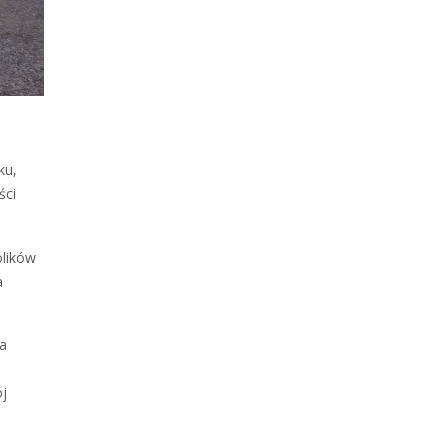
ku,
ści
olików
a
ła
ój