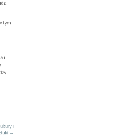
dzi.
 w tym
a i
k
dzy
ltury i
ztuki
→