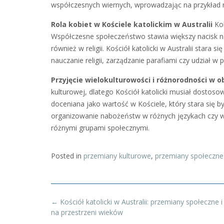
współczesnych wiernych, wprowadzając na przykład n
Rola kobiet w Kościele katolickim w Australii
Kob
Współczesne społeczeństwo stawia większy nacisk na
również w religii. Kościół katolicki w Australii stara 
nauczanie religii, zarządzanie parafiami czy udział w
Przyjęcie wielokulturowości i różnorodności w o
kulturowej, dlatego Kościół katolicki musiał dostoso
doceniana jako wartość w Kościele, który stara się b
organizowanie nabożeństw w różnych językach czy w
różnymi grupami społecznymi.
Posted in
przemiany kulturowe
,
przemiany społeczne
Post
←
Kościół katolicki w Australii: przemiany społeczne 
navigation
na przestrzeni wieków