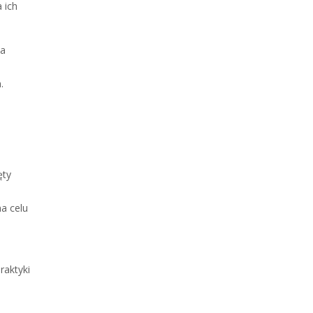
 ich
ia
.
ęty
a celu
raktyki