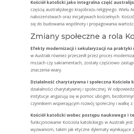
Kościół katolicki jako integralna część australi
częścią australijskiego krajobrazu religijnego. Wielu A
nabożeństwach oraz inicjatywach kościelnych. Kośció
się do budowania wspólnoty i propagowania wartości 
Zmiany społeczne a rola Ko
Efekty modernizacji i sekularyzacji na praktyki r
w Australii również przeszedł przez proces modernizacj
mszach czy sakramentach, zostały częściowo zastąp
znaczenia wiary.
Działalność charytatywna i społeczna Kościoła 
działalności charytatywnej i społecznej. W odpowiedz
instytucje angażują się w pomoc ubogim, bezdomnym
czynnikiem wspierającym rozwój społeczny i walkę z 
Kościół katolicki wobec postępu naukowego i 
funkcjonowanie Kościoła katolickiego w Australii je
wyzwaniom, takim jak etyczne dylematy wynikające z