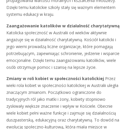
propagowania wartości moralnych i kształcenia młodzieży.
Dzięki temu katolickie szkoły stały się ważnym elementem
systemu edukacji w kraju.
Zaangażowanie katolików w działalność charytatywną
Katolicka społeczność w Australii od wieków aktywnie
angażuje się w działalność charytatywną. Kościół katolicki i
jego wierni prowadzą liczne organizacje, które pomagają
potrzebującym, zapewniając schronienie, jedzenie i wsparcie
emocjonalne. Dzięki temu zaangażowaniu katolików, wiele
osób otrzymuje pomoc i szansę na lepsze życie.
Zmiany w roli kobiet w społeczności katolickiej
Przez
wieki rola kobiet w społeczności katolickiej w Australii uległa
znaczącym zmianom. Początkowo ograniczone do
tradycyjnych ról jako matki i żony, kobiety stopniowo
zyskiwały większe znaczenie i wpływ w Kościele. Obecnie
wiele kobiet pełni ważne funkcje i zajmuje się działalnością
duszpasterską, edukacyjną oraz charytatywną. To dowód na
ewolucję społeczno-kulturową, która miała miejsce w