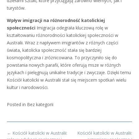
dziełami sztuki, które przyciągają zarówno wiernych, jak i
turystów.
Wpływ imigracji na różnorodność katolickiej
społeczności
Imigracja odegrała kluczową rolę w
kształtowaniu różnorodności katolickiej społeczności w
Australii. Wraz z napływem imigrantów z różnych części
świata, katolicka społeczność stała się bardziej
kosmopolityczna i zróżnicowana. To przyczyniło się do
powstania nowych parafii, które oferują msze w różnych
językach i pielęgnują unikalne tradycje i zwyczaje. Dzięki temu
Kościół katolicki w Australii stał się miejscem spotkań wielu
kultur i narodowości.
Posted in Bez kategorii
Post
←
Kościół katolicki w Australii:
Kościół katolicki w Australii: