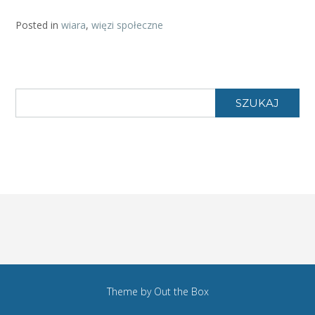
Posted in
wiara
,
więzi społeczne
SZUKAJ
Theme by
Out the Box