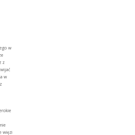
iego w
ze
z z
wijać
 a w
z
erokie
nie
e więzi