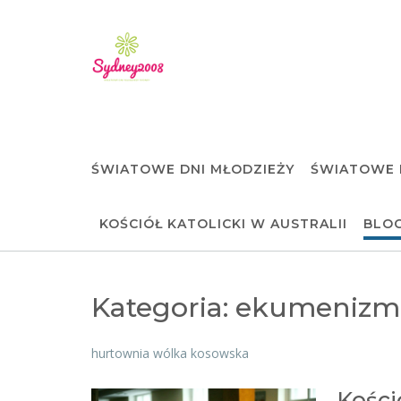
Skip
to
content
ŚWIATOWE DNI MŁODZIEŻY
ŚWIATOWE 
KOŚCIÓŁ KATOLICKI W AUSTRALII
BLO
Kategoria:
ekumenizm
hurtownia wólka kosowska
Kości