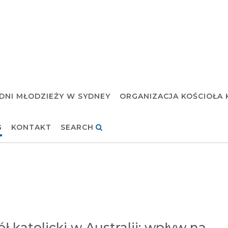
DNI MŁODZIEŻY W SYDNEY
ORGANIZACJA KOŚCIOŁA 
G
KONTAKT
SEARCH
ół katolicki w Australii: wpływ na