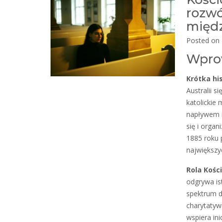
rozwó
międz
Posted on
Wpro
Krótka his
Australii 
katolickie 
napływem i
się i orga
1885 roku 
największyc
Rola Kości
odgrywa ist
spektrum dz
charytatyw
wspiera in