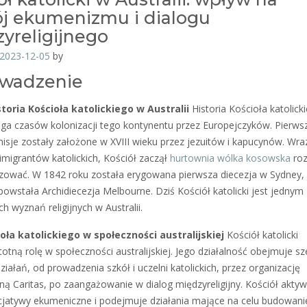
j ekumenizmu i dialogu
yreligijnego
2023-12-05
by
wadzenie
toria Kościoła katolickiego w Australii
Historia Kościoła katolick
sięga czasów kolonizacji tego kontynentu przez Europejczyków. Pierws
misje zostały założone w XVIII wieku przez jezuitów i kapucynów. Wra
migrantów katolickich, Kościół zaczął
hurtownia wólka kosowska
roz
nizować. W 1842 roku została erygowana pierwsza diecezja w Sydney,
powstała Archidiecezja Melbourne. Dziś Kościół katolicki jest jednym 
h wyznań religijnych w Australii.
oła katolickiego w społeczności australijskiej
Kościół katolicki
otną rolę w społeczności australijskiej. Jego działalność obejmuje sz
iałań, od prowadzenia szkół i uczelni katolickich, przez organizację
ną Caritas, po zaangażowanie w dialog międzyreligijny. Kościół aktyw
icjatywy ekumeniczne i podejmuje działania mające na celu budowani