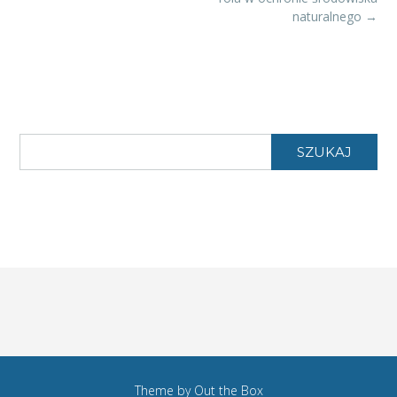
naturalnego
→
SZUKAJ
Theme by
Out the Box