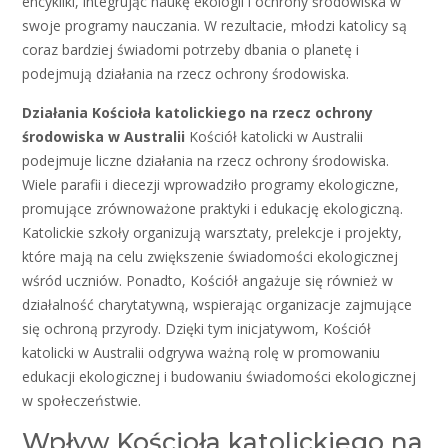
encykliki, integrując naukę ekologii i ochrony środowiska w
swoje programy nauczania. W rezultacie, młodzi katolicy są
coraz bardziej świadomi potrzeby dbania o planetę i
podejmują działania na rzecz ochrony środowiska.
Działania Kościoła katolickiego na rzecz ochrony
środowiska w Australii
Kościół katolicki w Australii
podejmuje liczne działania na rzecz ochrony środowiska.
Wiele parafii i diecezji wprowadziło programy ekologiczne,
promujące zrównoważone praktyki i edukację ekologiczną.
Katolickie szkoły organizują warsztaty, prelekcje i projekty,
które mają na celu zwiększenie świadomości ekologicznej
wśród uczniów. Ponadto, Kościół angażuje się również w
działalność charytatywną, wspierając organizacje zajmujące
się ochroną przyrody. Dzięki tym inicjatywom, Kościół
katolicki w Australii odgrywa ważną rolę w promowaniu
edukacji ekologicznej i budowaniu świadomości ekologicznej
w społeczeństwie.
Wpływ Kościoła katolickiego na