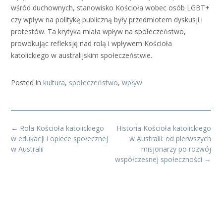
wśród duchownych, stanowisko Kościoła wobec osób LGBT+
czy wpływ na politykę publiczną były przedmiotem dyskusji i
protestów. Ta krytyka miała wpływ na społeczeństwo,
prowokując refleksję nad rolą i wpływem Kościoła
katolickiego w australijskim społeczeństwie.
Posted in
kultura
,
społeczeństwo
,
wpływ
Post
←
Rola Kościoła katolickiego
Historia Kościoła katolickiego
navigation
w edukacji i opiece społecznej
w Australii: od pierwszych
w Australii
misjonarzy po rozwój
współczesnej społeczności
→